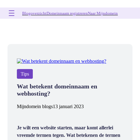
Ga
naar
Blogoverzicht
Domeinnaam registreren
Naar Mijndomein
de
inhoud
Tips
Wat betekent domeinnaam en
webhosting?
Mijndomein blogs
13 januari 2023
Je wilt een website starten, maar komt allerlei
vreemde termen tegen. Wat betekenen de termen