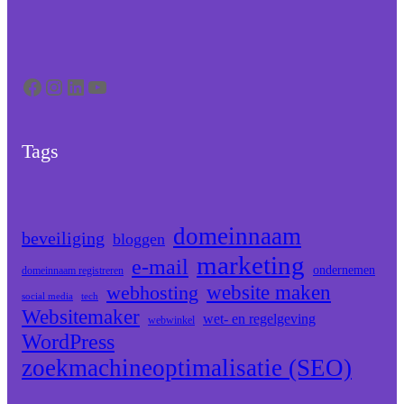
Facebook
Instagram
LinkedIn
YouTube
Tags
domeinnaam
beveiliging
bloggen
marketing
e-mail
ondernemen
domeinnaam registreren
website maken
webhosting
social media
tech
Websitemaker
wet- en regelgeving
webwinkel
WordPress
zoekmachineoptimalisatie (SEO)