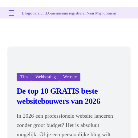
Ga
naar
Blogoverzicht
Domeinnaam registreren
Naar Mijndomein
de
inhoud
Tips
Webhosting
Website
De top 10 GRATIS beste
websitebouwers van 2026
In 2026 een professionele website lanceren
zonder groot budget? Het is absoluut
mogelijk. Of je een persoonlijke blog wilt